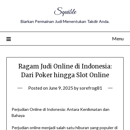
Squible
Biarkan Permainan Judi Menentukan Takdir Anda.
Menu
Ragam Judi Online di Indonesia:
Dari Poker hingga Slot Online
Posted on
June 9, 2025
by
sorefrog81
Perjudian Online di Indonesia: Antara Kenikmatan dan
Bahaya
Perjudian online menjadi salah satu hiburan yang populer di