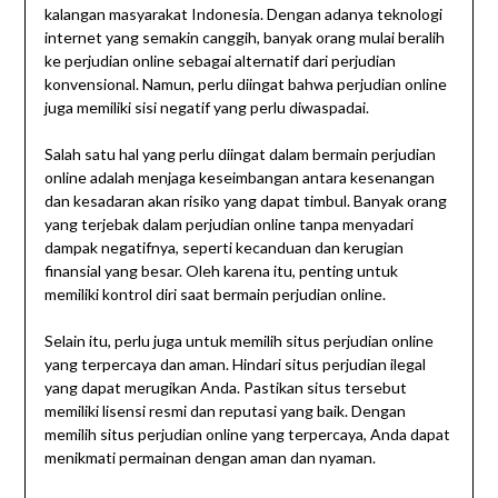
kalangan masyarakat Indonesia. Dengan adanya teknologi
internet yang semakin canggih, banyak orang mulai beralih
ke perjudian online sebagai alternatif dari perjudian
konvensional. Namun, perlu diingat bahwa perjudian online
juga memiliki sisi negatif yang perlu diwaspadai.
Salah satu hal yang perlu diingat dalam bermain perjudian
online adalah menjaga keseimbangan antara kesenangan
dan kesadaran akan risiko yang dapat timbul. Banyak orang
yang terjebak dalam perjudian online tanpa menyadari
dampak negatifnya, seperti kecanduan dan kerugian
finansial yang besar. Oleh karena itu, penting untuk
memiliki kontrol diri saat bermain perjudian online.
Selain itu, perlu juga untuk memilih situs perjudian online
yang terpercaya dan aman. Hindari situs perjudian ilegal
yang dapat merugikan Anda. Pastikan situs tersebut
memiliki lisensi resmi dan reputasi yang baik. Dengan
memilih situs perjudian online yang terpercaya, Anda dapat
menikmati permainan dengan aman dan nyaman.