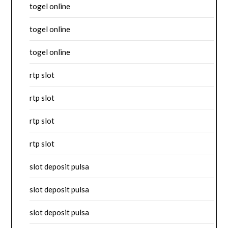
togel online
togel online
togel online
rtp slot
rtp slot
rtp slot
rtp slot
slot deposit pulsa
slot deposit pulsa
slot deposit pulsa