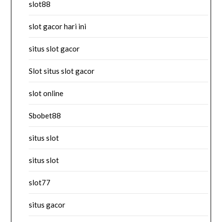
slot88
slot gacor hari ini
situs slot gacor
Slot situs slot gacor
slot online
Sbobet88
situs slot
situs slot
slot77
situs gacor