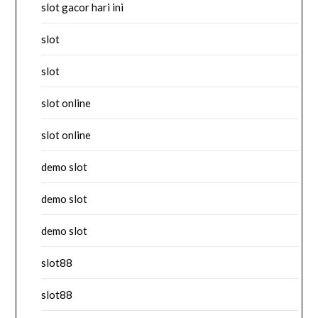
slot gacor hari ini
slot
slot
slot online
slot online
demo slot
demo slot
demo slot
slot88
slot88