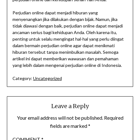
Perjudian online dapat menjadi hiburan yang
menyenangkan jika dilakukan dengan bijak. Namun, jika
tidak diawasi dengan baik, perjudian online dapat menjadi
ancaman serius bagi kehidupan Anda. Oleh karena itu,
penting untuk selalu mengingat hal-hal yang perlu diingat
dalam bermain perjudian online agar dapat menikmati
hiburan tersebut tanpa menimbulkan masalah. Semoga
artikel ini dapat memberikan wawasan dan pemahaman
yang lebih dalam mengenai perjudian online di Indonesia.
Category:
Uncategorized
Leave a Reply
Your email address will not be published.
Required
fields are marked
*
COMMENT
*