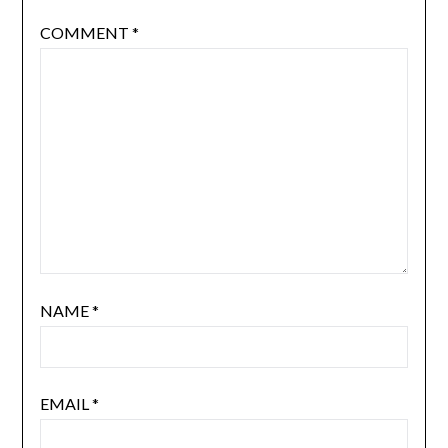
COMMENT
*
NAME
*
EMAIL
*