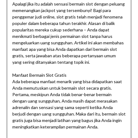
Apalagi jika itu adalah sensasi bermain slot dengan peluang
memenangkan jackpot yang tersembunyi! Bagi para
penggemar judi online, slot gratis telah menjadi fenomena
populer dalam beberapa tahun terakhir. Alasan di balik
popularitas mereka cukup sederhana – Anda dapat
menikmati berbagai jenis permainan slot tanpa harus
mengeluarkan uang sungguhan. Artikel ini akan membahas
manfaat apa yang bisa Anda dapatkan dari bermain slot
gratis, serta jawaban atas beberapa pertanyaan umum
yang sering ditanyakan tentang topik ini.
Manfaat Bermain Slot Gratis
Ada beberapa manfaat menarik yang bisa didapatkan saat
Anda memutuskan untuk bermain slot secara gratis.
Pertama, meskipun Anda tidak benar-benar bermain
dengan uang sungguhan, Anda masih dapat merasakan
adrenalin dan sensasi yang sama seperti ketika Anda
berjudi dengan uang sungguhan. Maka dari itu, bermain slot
gratis juga bisa menjadi latihan yang bagus jika Anda ingin
meningkatkan keterampilan permainan Anda.