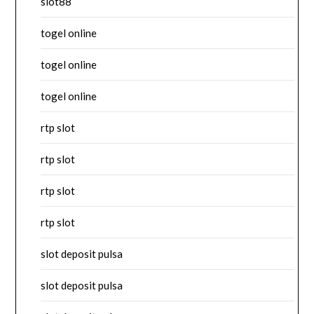
slot88
togel online
togel online
togel online
rtp slot
rtp slot
rtp slot
rtp slot
slot deposit pulsa
slot deposit pulsa