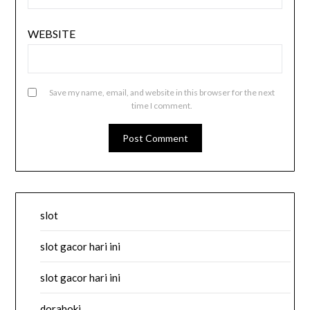
WEBSITE
Save my name, email, and website in this browser for the next
time I comment.
slot
slot gacor hari ini
slot gacor hari ini
dorahoki