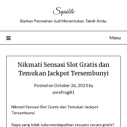
Squible
Biarkan Permainan Judi Menentukan Takdir Anda.
Menu
Nikmati Sensasi Slot Gratis dan
Temukan Jackpot Tersembunyi
Posted on
October 26, 2023
by
sorefrog81
Nikmati Sensasi Slot Gratis dan Temukan Jackpot
Tersembunyi
Siapa yang tidak suka mendapatkan sesuatu secara gratis?