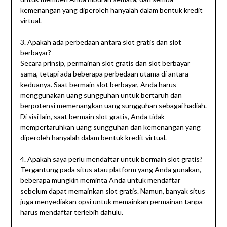
kemenangan yang diperoleh hanyalah dalam bentuk kredit
virtual.
3. Apakah ada perbedaan antara slot gratis dan slot
berbayar?
Secara prinsip, permainan slot gratis dan slot berbayar
sama, tetapi ada beberapa perbedaan utama di antara
keduanya. Saat bermain slot berbayar, Anda harus
menggunakan uang sungguhan untuk bertaruh dan
berpotensi memenangkan uang sungguhan sebagai hadiah.
Di sisi lain, saat bermain slot gratis, Anda tidak
mempertaruhkan uang sungguhan dan kemenangan yang
diperoleh hanyalah dalam bentuk kredit virtual.
4. Apakah saya perlu mendaftar untuk bermain slot gratis?
Tergantung pada situs atau platform yang Anda gunakan,
beberapa mungkin meminta Anda untuk mendaftar
sebelum dapat memainkan slot gratis. Namun, banyak situs
juga menyediakan opsi untuk memainkan permainan tanpa
harus mendaftar terlebih dahulu.