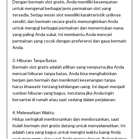
Dengan bermain slot gratis, Anda memiliki kesempatan
untuk mengenal berbagai jenis permainan slot yang
tersedia. Setiap mesin slot memiliki karakteristik uniknya
sendiri, dan bermain secara gratis memungkinkan Anda
untuk menguji berbagai permainan dan menentukan mana
yang paling Anda sukai. Ini membantu Anda mencari
permainan yang cocok dengan preferensi dan gaya bermain
Anda.
3. Hiburan Tanpa Batas
Bermain slot gratis adalah pilihan yang sempurna jika Anda
mencari hiburan tanpa batas. Anda bisa menghabiskan
berjam-jam bermain dan menikmati kesenangan tanpa
harus khawatir tentang kehilangan uang. Ini dapat menjadi
sumber hiburan yang bagus, terutama jika Anda ingin
bersantai di rumah atau saat sedang dalam perjalanan.
4. Melewatkan Waktu
Hidup seringkali membosankan dan membosankan, saat
itulah bermain slot gratis datang untuk menyelamatkan. Ini
adalah cara yang bagus untuk mengisi waktu luang Anda
saat menunggu atau saat Anda merasa bosan. Bukan hanya