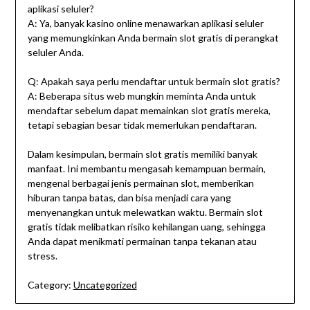
aplikasi seluler?
A: Ya, banyak kasino online menawarkan aplikasi seluler
yang memungkinkan Anda bermain slot gratis di perangkat
seluler Anda.
Q: Apakah saya perlu mendaftar untuk bermain slot gratis?
A: Beberapa situs web mungkin meminta Anda untuk
mendaftar sebelum dapat memainkan slot gratis mereka,
tetapi sebagian besar tidak memerlukan pendaftaran.
Dalam kesimpulan, bermain slot gratis memiliki banyak
manfaat. Ini membantu mengasah kemampuan bermain,
mengenal berbagai jenis permainan slot, memberikan
hiburan tanpa batas, dan bisa menjadi cara yang
menyenangkan untuk melewatkan waktu. Bermain slot
gratis tidak melibatkan risiko kehilangan uang, sehingga
Anda dapat menikmati permainan tanpa tekanan atau
stress.
Category:
Uncategorized