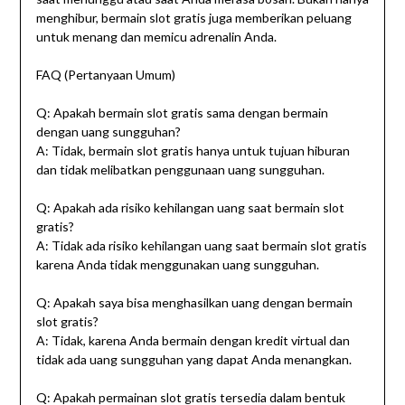
menghibur, bermain slot gratis juga memberikan peluang
untuk menang dan memicu adrenalin Anda.
FAQ (Pertanyaan Umum)
Q: Apakah bermain slot gratis sama dengan bermain
dengan uang sungguhan?
A: Tidak, bermain slot gratis hanya untuk tujuan hiburan
dan tidak melibatkan penggunaan uang sungguhan.
Q: Apakah ada risiko kehilangan uang saat bermain slot
gratis?
A: Tidak ada risiko kehilangan uang saat bermain slot gratis
karena Anda tidak menggunakan uang sungguhan.
Q: Apakah saya bisa menghasilkan uang dengan bermain
slot gratis?
A: Tidak, karena Anda bermain dengan kredit virtual dan
tidak ada uang sungguhan yang dapat Anda menangkan.
Q: Apakah permainan slot gratis tersedia dalam bentuk