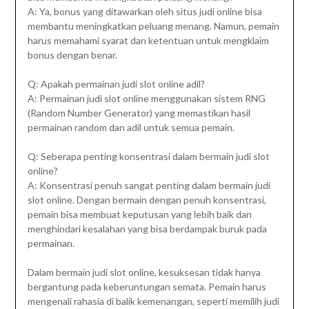
A: Ya, bonus yang ditawarkan oleh situs judi online bisa
membantu meningkatkan peluang menang. Namun, pemain
harus memahami syarat dan ketentuan untuk mengklaim
bonus dengan benar.
Q: Apakah permainan judi slot online adil?
A: Permainan judi slot online menggunakan sistem RNG
(Random Number Generator) yang memastikan hasil
permainan random dan adil untuk semua pemain.
Q: Seberapa penting konsentrasi dalam bermain judi slot
online?
A: Konsentrasi penuh sangat penting dalam bermain judi
slot online. Dengan bermain dengan penuh konsentrasi,
pemain bisa membuat keputusan yang lebih baik dan
menghindari kesalahan yang bisa berdampak buruk pada
permainan.
Dalam bermain judi slot online, kesuksesan tidak hanya
bergantung pada keberuntungan semata. Pemain harus
mengenali rahasia di balik kemenangan, seperti memilih judi