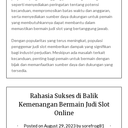
seperti menyediakan peringatan tentang potensi
kecanduan, mempromosikan batas waktu dan anggaran,
serta menyediakan sumber daya dukungan untuk pemain
yang membutuhkannya dapat membantu dalam
memastikan bermain judi slot yang bertanggung jawab.
Dengan popularitas yang terus meningkat, populasi
penggemar judi slot memberikan dampak yang signifikan
bagi industri perjudian. Meskipun ada masalah terkait
kecanduan, penting bagi pemain untuk bermain dengan
bijak dan memanfaatkan sumber daya dan dukungan yang
tersedia.
Rahasia Sukses di Balik
Kemenangan Bermain Judi Slot
Online
Posted on
August 29, 2023
by
sorefrog81