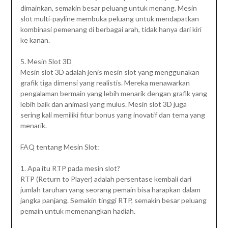
dimainkan, semakin besar peluang untuk menang. Mesin
slot multi-payline membuka peluang untuk mendapatkan
kombinasi pemenang di berbagai arah, tidak hanya dari kiri
ke kanan.
5. Mesin Slot 3D
Mesin slot 3D adalah jenis mesin slot yang menggunakan
grafik tiga dimensi yang realistis. Mereka menawarkan
pengalaman bermain yang lebih menarik dengan grafik yang
lebih baik dan animasi yang mulus. Mesin slot 3D juga
sering kali memiliki fitur bonus yang inovatif dan tema yang
menarik.
FAQ tentang Mesin Slot:
1. Apa itu RTP pada mesin slot?
RTP (Return to Player) adalah persentase kembali dari
jumlah taruhan yang seorang pemain bisa harapkan dalam
jangka panjang. Semakin tinggi RTP, semakin besar peluang
pemain untuk memenangkan hadiah.