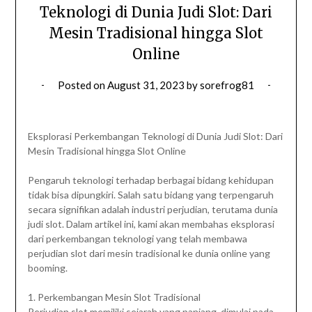
Teknologi di Dunia Judi Slot: Dari
Mesin Tradisional hingga Slot
Online
Posted on
August 31, 2023
by
sorefrog81
Eksplorasi Perkembangan Teknologi di Dunia Judi Slot: Dari
Mesin Tradisional hingga Slot Online
Pengaruh teknologi terhadap berbagai bidang kehidupan
tidak bisa dipungkiri. Salah satu bidang yang terpengaruh
secara signifikan adalah industri perjudian, terutama dunia
judi slot. Dalam artikel ini, kami akan membahas eksplorasi
dari perkembangan teknologi yang telah membawa
perjudian slot dari mesin tradisional ke dunia online yang
booming.
1. Perkembangan Mesin Slot Tradisional
Perjudian slot memiliki sejarah yang panjang, dimulai pada