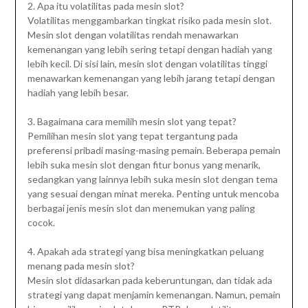
2. Apa itu volatilitas pada mesin slot?
Volatilitas menggambarkan tingkat risiko pada mesin slot.
Mesin slot dengan volatilitas rendah menawarkan
kemenangan yang lebih sering tetapi dengan hadiah yang
lebih kecil. Di sisi lain, mesin slot dengan volatilitas tinggi
menawarkan kemenangan yang lebih jarang tetapi dengan
hadiah yang lebih besar.
3. Bagaimana cara memilih mesin slot yang tepat?
Pemilihan mesin slot yang tepat tergantung pada
preferensi pribadi masing-masing pemain. Beberapa pemain
lebih suka mesin slot dengan fitur bonus yang menarik,
sedangkan yang lainnya lebih suka mesin slot dengan tema
yang sesuai dengan minat mereka. Penting untuk mencoba
berbagai jenis mesin slot dan menemukan yang paling
cocok.
4. Apakah ada strategi yang bisa meningkatkan peluang
menang pada mesin slot?
Mesin slot didasarkan pada keberuntungan, dan tidak ada
strategi yang dapat menjamin kemenangan. Namun, pemain