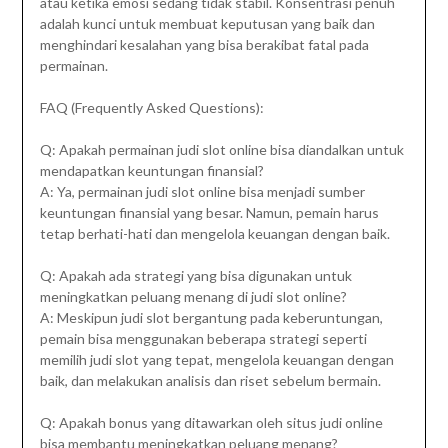
atau ketika emosi sedang tidak stabil. Konsentrasi penuh
adalah kunci untuk membuat keputusan yang baik dan
menghindari kesalahan yang bisa berakibat fatal pada
permainan.
FAQ (Frequently Asked Questions):
Q: Apakah permainan judi slot online bisa diandalkan untuk
mendapatkan keuntungan finansial?
A: Ya, permainan judi slot online bisa menjadi sumber
keuntungan finansial yang besar. Namun, pemain harus
tetap berhati-hati dan mengelola keuangan dengan baik.
Q: Apakah ada strategi yang bisa digunakan untuk
meningkatkan peluang menang di judi slot online?
A: Meskipun judi slot bergantung pada keberuntungan,
pemain bisa menggunakan beberapa strategi seperti
memilih judi slot yang tepat, mengelola keuangan dengan
baik, dan melakukan analisis dan riset sebelum bermain.
Q: Apakah bonus yang ditawarkan oleh situs judi online
bisa membantu meningkatkan peluang menang?