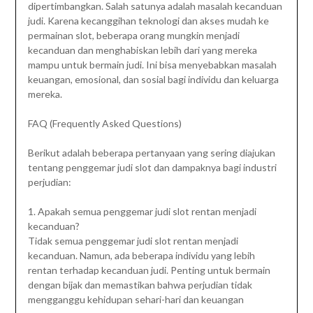
dipertimbangkan. Salah satunya adalah masalah kecanduan
judi. Karena kecanggihan teknologi dan akses mudah ke
permainan slot, beberapa orang mungkin menjadi
kecanduan dan menghabiskan lebih dari yang mereka
mampu untuk bermain judi. Ini bisa menyebabkan masalah
keuangan, emosional, dan sosial bagi individu dan keluarga
mereka.
FAQ (Frequently Asked Questions)
Berikut adalah beberapa pertanyaan yang sering diajukan
tentang penggemar judi slot dan dampaknya bagi industri
perjudian:
1. Apakah semua penggemar judi slot rentan menjadi
kecanduan?
Tidak semua penggemar judi slot rentan menjadi
kecanduan. Namun, ada beberapa individu yang lebih
rentan terhadap kecanduan judi. Penting untuk bermain
dengan bijak dan memastikan bahwa perjudian tidak
mengganggu kehidupan sehari-hari dan keuangan