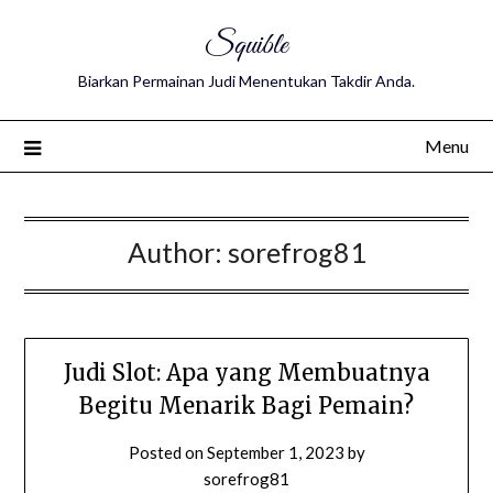
Squible
Biarkan Permainan Judi Menentukan Takdir Anda.
Menu
Author:
sorefrog81
Judi Slot: Apa yang Membuatnya
Begitu Menarik Bagi Pemain?
Posted on
September 1, 2023
by
sorefrog81