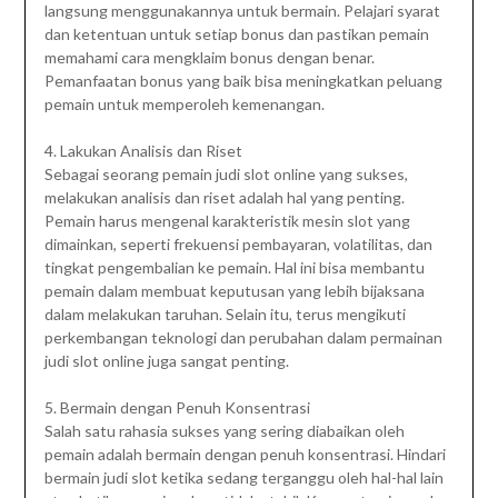
langsung menggunakannya untuk bermain. Pelajari syarat
dan ketentuan untuk setiap bonus dan pastikan pemain
memahami cara mengklaim bonus dengan benar.
Pemanfaatan bonus yang baik bisa meningkatkan peluang
pemain untuk memperoleh kemenangan.
4. Lakukan Analisis dan Riset
Sebagai seorang pemain judi slot online yang sukses,
melakukan analisis dan riset adalah hal yang penting.
Pemain harus mengenal karakteristik mesin slot yang
dimainkan, seperti frekuensi pembayaran, volatilitas, dan
tingkat pengembalian ke pemain. Hal ini bisa membantu
pemain dalam membuat keputusan yang lebih bijaksana
dalam melakukan taruhan. Selain itu, terus mengikuti
perkembangan teknologi dan perubahan dalam permainan
judi slot online juga sangat penting.
5. Bermain dengan Penuh Konsentrasi
Salah satu rahasia sukses yang sering diabaikan oleh
pemain adalah bermain dengan penuh konsentrasi. Hindari
bermain judi slot ketika sedang terganggu oleh hal-hal lain