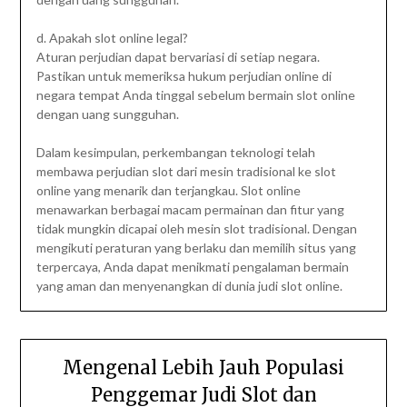
d. Apakah slot online legal?
Aturan perjudian dapat bervariasi di setiap negara.
Pastikan untuk memeriksa hukum perjudian online di
negara tempat Anda tinggal sebelum bermain slot online
dengan uang sungguhan.
Dalam kesimpulan, perkembangan teknologi telah
membawa perjudian slot dari mesin tradisional ke slot
online yang menarik dan terjangkau. Slot online
menawarkan berbagai macam permainan dan fitur yang
tidak mungkin dicapai oleh mesin slot tradisional. Dengan
mengikuti peraturan yang berlaku dan memilih situs yang
terpercaya, Anda dapat menikmati pengalaman bermain
yang aman dan menyenangkan di dunia judi slot online.
Mengenal Lebih Jauh Populasi
Penggemar Judi Slot dan